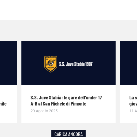
S.S. Juve Stabia: le gare dell’under 17
La 
nile
A-B al San Michele di Pimonte
giov
29 Agosto 2025
11 A
CARICA ANCORA