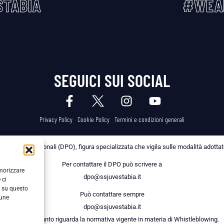
TABIA
#WEA
SEGUICI SUI SOCIAL
Privacy Policy
Cookie Policy
Termini e condizioni generali
 dei Dati Personali (DPO), figura specializzata che vigila sulle modalità adottate 
Per contattare il DPO può scrivere a
emorizzare
dpo@ssjuvestabia.it
 ci
i su questo
Può contattare sempre
cune
dpo@ssjuvestabia.it
anche per quanto riguarda la normativa vigente in materia di Whistleblowing.