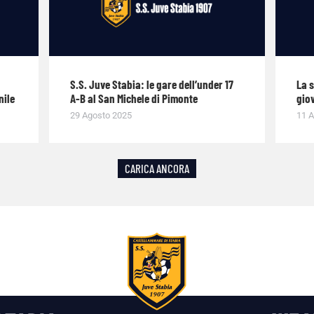
S.S. Juve Stabia: le gare dell’under 17
La 
nile
A-B al San Michele di Pimonte
giov
29 Agosto 2025
11 A
CARICA ANCORA