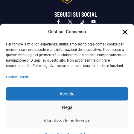
SEGUICI SUI SOCIAL
Privacy Policy
Cookie Policy
Termini e condizioni generali
Gestisci Consenso
Per fornire le migliori esperienze, utilizziamo tecnologie come i cookie per
La Società ha nominato il Responsabile della Protezione dei Dati Personali (DPO), figura specializzata che vigila sulle modalità
memorizzare e/o accedere alle informazioni del dispositivo. Il consenso a
adottate dalla nostra Società per tutelare i Suoi dati personali.
queste tecnologie ci permetterà di elaborare dati come il comportamento di
navigazione o ID unici su questo sito. Non acconsentire o ritirare il
Per contattare il DPO può scrivere a
consenso può influire negativamente su alcune caratteristiche e funzioni.
dpo@ssjuvestabia.it
Gestisci servizi
Può contattare sempre
dpo@ssjuvestabia.it
Accetta
anche per quanto riguarda la normativa vigente in materia di Whistleblowing.
Nega
La Società ha inoltre adottato un proprio Codice Etico, consultabile al seguente link:
Visualizza le preferenze
Scarica il Codice Etico