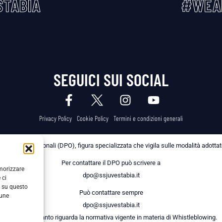
TABIA
#WEA
SEGUICI SUI SOCIAL
Privacy Policy
Cookie Policy
Termini e condizioni generali
 dei Dati Personali (DPO), figura specializzata che vigila sulle modalità adottate 
Per contattare il DPO può scrivere a
emorizzare
dpo@ssjuvestabia.it
 ci
i su questo
Può contattare sempre
cune
dpo@ssjuvestabia.it
anche per quanto riguarda la normativa vigente in materia di Whistleblowing.