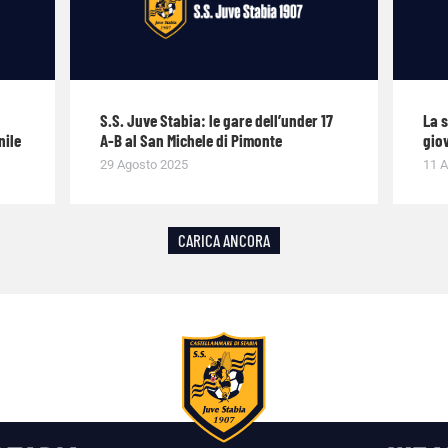
S.S. Juve Stabia: le gare dell’under 17
La 
nile
A-B al San Michele di Pimonte
giov
29 Agosto 2025
11 A
CARICA ANCORA