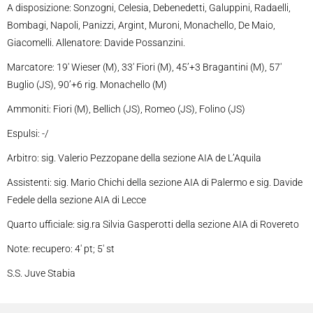
A disposizione: Sonzogni, Celesia, Debenedetti, Galuppini, Radaelli,
Bombagi, Napoli, Panizzi, Argint, Muroni, Monachello, De Maio,
Giacomelli. Allenatore: Davide Possanzini.
Marcatore: 19′ Wieser (M), 33′ Fiori (M), 45’+3 Bragantini (M), 57′
Buglio (JS), 90’+6 rig. Monachello (M)
Ammoniti: Fiori (M), Bellich (JS), Romeo (JS), Folino (JS)
Espulsi: -/
Arbitro: sig. Valerio Pezzopane della sezione AIA de L’Aquila
Assistenti: sig. Mario Chichi della sezione AIA di Palermo e sig. Davide
Fedele della sezione AIA di Lecce
Quarto ufficiale: sig.ra Silvia Gasperotti della sezione AIA di Rovereto
Note: recupero: 4′ pt; 5′ st
S.S. Juve Stabia