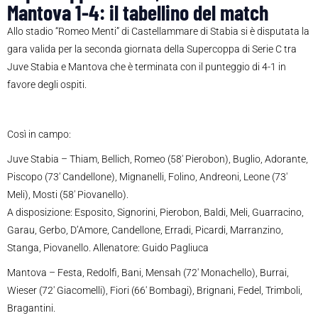
Mantova 1-4: il tabellino del match
Allo stadio “Romeo Menti” di Castellammare di Stabia si è disputata la
gara valida per la seconda giornata della Supercoppa di Serie C tra
Juve Stabia e Mantova che è terminata con il punteggio di 4-1 in
favore degli ospiti.
Così in campo:
Juve Stabia – Thiam, Bellich, Romeo (58′ Pierobon), Buglio, Adorante,
Piscopo (73′ Candellone), Mignanelli, Folino, Andreoni, Leone (73′
Meli), Mosti (58′ Piovanello).
A disposizione: Esposito, Signorini, Pierobon, Baldi, Meli, Guarracino,
Garau, Gerbo, D’Amore, Candellone, Erradi, Picardi, Marranzino,
Stanga, Piovanello. Allenatore: Guido Pagliuca
Mantova – Festa, Redolfi, Bani, Mensah (72′ Monachello), Burrai,
Wieser (72′ Giacomelli), Fiori (66′ Bombagi), Brignani, Fedel, Trimboli,
Bragantini.