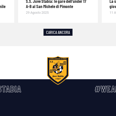
S.S. Juve Stabia: le gare dell’under 17
La 
nile
A-B al San Michele di Pimonte
giov
29 Agosto 2025
11 A
CARICA ANCORA
TABIA
#WEA