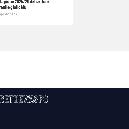
stagione 2025/26 del settore
anile gialloblù
gosto 2025
RETHEWASPS