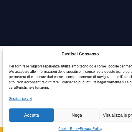
La Società ha nominato il Responsabile della Protezione
Gestisci Consenso
Per fornire le migliori esperienze, utilizziamo tecnologie come i cookie per m
e/o accedere alle informazioni del dispositivo. Il consenso a queste tecnologie
permetterà di elaborare dati come il comportamento di navigazione o ID unic
sito. Non acconsentire o ritirare il consenso può influire negativamente su al
caratteristiche e funzioni.
Gestisci servizi
L
Accetta
Nega
Visualizza le p
Cookie Policy
Privacy Policy