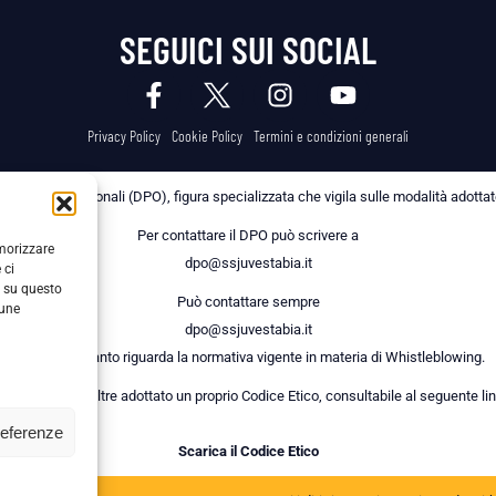
SEGUICI SUI SOCIAL
Privacy Policy
Cookie Policy
Termini e condizioni generali
 dei Dati Personali (DPO), figura specializzata che vigila sulle modalità adottate 
Per contattare il DPO può scrivere a
emorizzare
dpo@ssjuvestabia.it
 ci
i su questo
Può contattare sempre
cune
dpo@ssjuvestabia.it
anche per quanto riguarda la normativa vigente in materia di Whistleblowing.
a Società ha inoltre adottato un proprio Codice Etico, consultabile al seguente lin
referenze
Scarica il Codice Etico