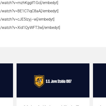
om/watch?v=mzhKggIf1Go[/embedyt]
om/watch?v=BE1C7iqC8aA[/embedyt]
m/watch?v=cJE5Izyj–w[/embedyt]
om/watch?v=Xid1QyWFT3w[/embedyt]