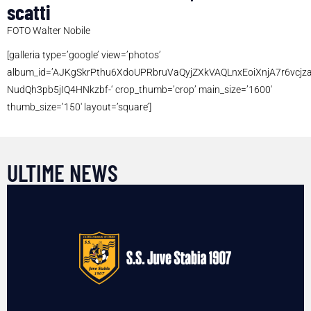
scatti
FOTO Walter Nobile
[galleria type=’google’ view=’photos’
album_id=’AJKgSkrPthu6XdoUPRbruVaQyjZXkVAQLnxEoiXnjA7r6vcjz
NudQh3pb5jIQ4HNkzbf-‘ crop_thumb=’crop’ main_size=’1600′
thumb_size=’150′ layout=’square’]
ULTIME NEWS