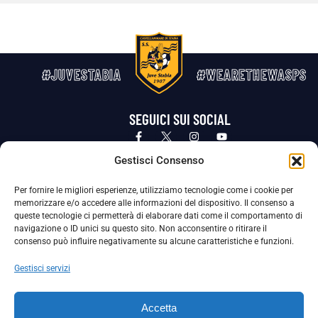
#JUVESTABIA
#WEARETHEWASPS
SEGUICI SUI SOCIAL
Privacy Policy
Cookie Policy
Termini e condizioni generali
Gestisci Consenso
Per fornire le migliori esperienze, utilizziamo tecnologie come i cookie per
La Società ha nominato il Responsabile della Protezione dei Dati Personali (DPO), figura specializzata che vigila sulle modalità
memorizzare e/o accedere alle informazioni del dispositivo. Il consenso a
adottate dalla nostra Società per tutelare i Suoi dati personali.
queste tecnologie ci permetterà di elaborare dati come il comportamento di
navigazione o ID unici su questo sito. Non acconsentire o ritirare il
Per contattare il DPO può scrivere a
consenso può influire negativamente su alcune caratteristiche e funzioni.
dpo@ssjuvestabia.it
Gestisci servizi
Può contattare sempre
dpo@ssjuvestabia.it
Accetta
anche per quanto riguarda la normativa vigente in materia di Whistleblowing.