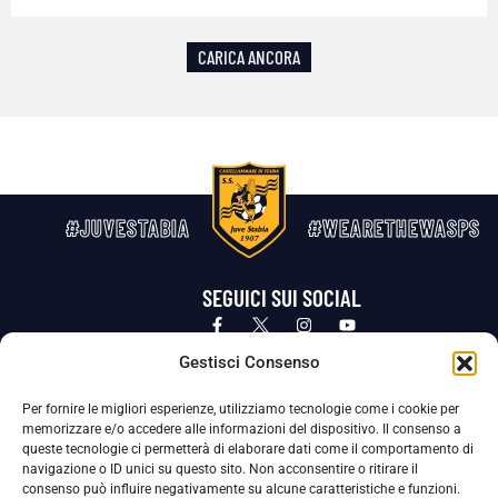
CARICA ANCORA
#JUVESTABIA
#WEARETHEWASPS
SEGUICI SUI SOCIAL
Privacy Policy
Cookie Policy
Termini e condizioni generali
Gestisci Consenso
Per fornire le migliori esperienze, utilizziamo tecnologie come i cookie per
La Società ha nominato il Responsabile della Protezione dei Dati Personali (DPO), figura specializzata che vigila sulle modalità
memorizzare e/o accedere alle informazioni del dispositivo. Il consenso a
adottate dalla nostra Società per tutelare i Suoi dati personali.
queste tecnologie ci permetterà di elaborare dati come il comportamento di
navigazione o ID unici su questo sito. Non acconsentire o ritirare il
Per contattare il DPO può scrivere a
consenso può influire negativamente su alcune caratteristiche e funzioni.