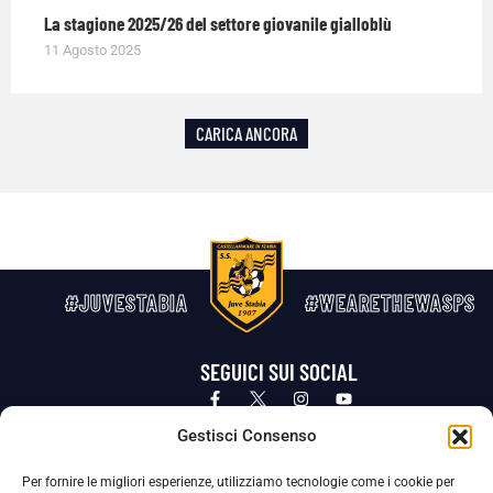
La stagione 2025/26 del settore giovanile gialloblù
11 Agosto 2025
CARICA ANCORA
#JUVESTABIA
#WEARETHEWASPS
SEGUICI SUI SOCIAL
Privacy Policy
Cookie Policy
Termini e condizioni generali
Gestisci Consenso
Per fornire le migliori esperienze, utilizziamo tecnologie come i cookie per
La Società ha nominato il Responsabile della Protezione dei Dati Personali (DPO), figura specializzata che vigila sulle modalità