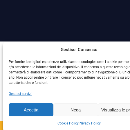
La Società ha nominato il Responsabile della Protezione
Gestisci Consenso
Per fornire le migliori esperienze, utilizziamo tecnologie come i cookie per m
e/o accedere alle informazioni del dispositivo. Il consenso a queste tecnologie
permetterà di elaborare dati come il comportamento di navigazione o ID unic
sito. Non acconsentire o ritirare il consenso può influire negativamente su al
caratteristiche e funzioni.
Gestisci servizi
L
Accetta
Nega
Visualizza le p
Cookie Policy
Privacy Policy
Copyright © 2024 – S.S. 