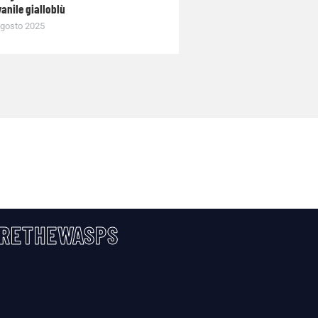
anile gialloblù
gosto 2025
RETHEWASPS