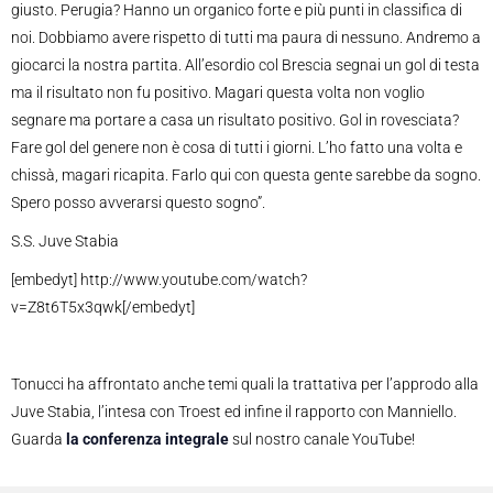
giusto. Perugia? Hanno un organico forte e più punti in classifica di
noi. Dobbiamo avere rispetto di tutti ma paura di nessuno. Andremo a
giocarci la nostra partita. All’esordio col Brescia segnai un gol di testa
ma il risultato non fu positivo. Magari questa volta non voglio
segnare ma portare a casa un risultato positivo. Gol in rovesciata?
Fare gol del genere non è cosa di tutti i giorni. L’ho fatto una volta e
chissà, magari ricapita. Farlo qui con questa gente sarebbe da sogno.
Spero posso avverarsi questo sogno”.
S.S. Juve Stabia
[embedyt] http://www.youtube.com/watch?
v=Z8t6T5x3qwk[/embedyt]
Tonucci ha affrontato anche temi quali la trattativa per l’approdo alla
Juve Stabia, l’intesa con Troest ed infine il rapporto con Manniello.
Guarda
la conferenza integrale
sul nostro canale YouTube!