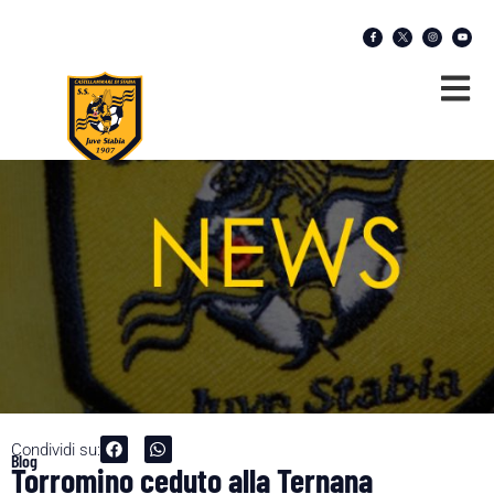
Condividi su:
Blog
Torromino ceduto alla Ternana