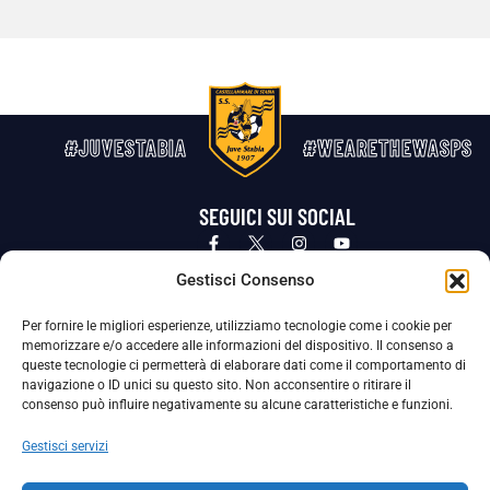
#JUVESTABIA
#WEARETHEWASPS
SEGUICI SUI SOCIAL
Privacy Policy
Cookie Policy
Termini e condizioni generali
Gestisci Consenso
Per fornire le migliori esperienze, utilizziamo tecnologie come i cookie per
La Società ha nominato il Responsabile della Protezione dei Dati Personali (DPO), figura specializzata che vigila sulle modalità
memorizzare e/o accedere alle informazioni del dispositivo. Il consenso a
adottate dalla nostra Società per tutelare i Suoi dati personali.
queste tecnologie ci permetterà di elaborare dati come il comportamento di
navigazione o ID unici su questo sito. Non acconsentire o ritirare il
Per contattare il DPO può scrivere a
consenso può influire negativamente su alcune caratteristiche e funzioni.
dpo@ssjuvestabia.it
Gestisci servizi
Può contattare sempre