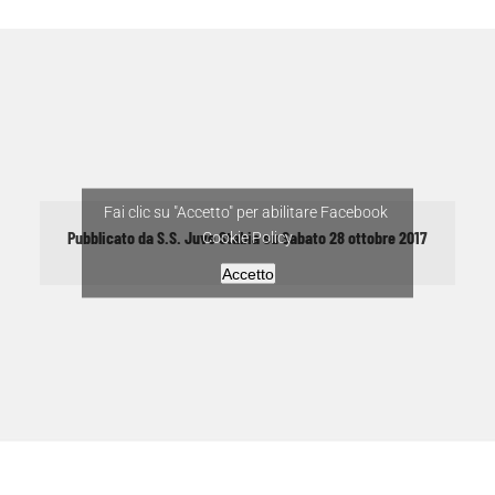
Fai clic su "Accetto" per abilitare Facebook
Pubblicato da
S.S. Juve Stabia
su
Sabato 28 ottobre 2017
Cookie Policy
Accetto