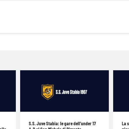
S.S. Juve Stabia: le gare dell’under 17
La 
nile
A-B al San Michele di Pimonte
giov