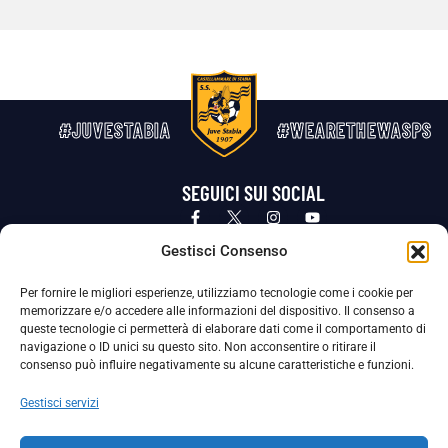
#JUVESTABIA
#WEARETHEWASPS
SEGUICI SUI SOCIAL
Privacy Policy
Cookie Policy
Termini e condizioni generali
Gestisci Consenso
Per fornire le migliori esperienze, utilizziamo tecnologie come i cookie per
La Società ha nominato il Responsabile della Protezione dei Dati Personali (DPO), figura specializzata che vigila sulle modalità
memorizzare e/o accedere alle informazioni del dispositivo. Il consenso a
adottate dalla nostra Società per tutelare i Suoi dati personali.
queste tecnologie ci permetterà di elaborare dati come il comportamento di
navigazione o ID unici su questo sito. Non acconsentire o ritirare il
Per contattare il DPO può scrivere a
consenso può influire negativamente su alcune caratteristiche e funzioni.
dpo@ssjuvestabia.it
Gestisci servizi
Può contattare sempre
dpo@ssjuvestabia.it