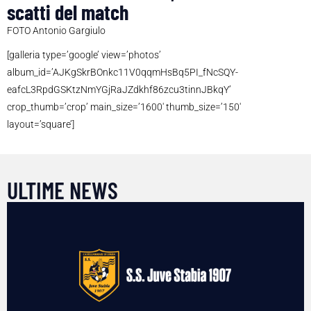
scatti del match
FOTO Antonio Gargiulo
[galleria type=’google’ view=’photos’
album_id=’AJKgSkrBOnkc11V0qqmHsBq5PI_fNcSQY-
eafcL3RpdGSKtzNmYGjRaJZdkhf86zcu3tinnJBkqY’
crop_thumb=’crop’ main_size=’1600′ thumb_size=’150′
layout=’square’]
ULTIME NEWS