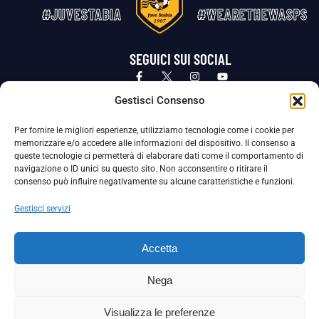
#JUVESTABIA
#WEARETHEWASPS
SEGUICI SUI SOCIAL
Privacy Policy
Cookie Policy
Termini e condizioni generali
Gestisci Consenso
Per fornire le migliori esperienze, utilizziamo tecnologie come i cookie per
La Società ha nominato il Responsabile della Protezione dei Dati Personali (DPO), figura specializzata che vigila sulle modalità
memorizzare e/o accedere alle informazioni del dispositivo. Il consenso a
adottate dalla nostra Società per tutelare i Suoi dati personali.
queste tecnologie ci permetterà di elaborare dati come il comportamento di
navigazione o ID unici su questo sito. Non acconsentire o ritirare il
Per contattare il DPO può scrivere a
consenso può influire negativamente su alcune caratteristiche e funzioni.
dpo@ssjuvestabia.it
Gestisci servizi
Può contattare sempre
dpo@ssjuvestabia.it
Accetta
anche per quanto riguarda la normativa vigente in materia di Whistleblowing.
Nega
La Società ha inoltre adottato un proprio Codice Etico, consultabile al seguente link:
Visualizza le preferenze
Scarica il Codice Etico