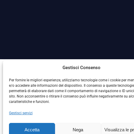
La Società ha nominato il Responsabile della Protezione
Gestisci Consenso
Per fornire le migliori esperienze, utilizziamo tecnologie come i cookie per m
e/o accedere alle informazioni del dispositivo. Il consenso a queste tecnologie
permetterà di elaborare dati come il comportamento di navigazione o ID unic
sito. Non acconsentire o ritirare il consenso può influire negativamente su al
caratteristiche e funzioni.
Gestisci servizi
L
Accetta
Nega
Visualizza le p