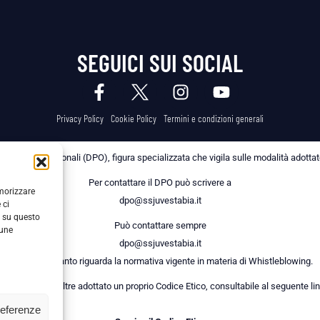
SEGUICI SUI SOCIAL
Privacy Policy
Cookie Policy
Termini e condizioni generali
 dei Dati Personali (DPO), figura specializzata che vigila sulle modalità adottate 
Per contattare il DPO può scrivere a
emorizzare
dpo@ssjuvestabia.it
 ci
i su questo
Può contattare sempre
cune
dpo@ssjuvestabia.it
anche per quanto riguarda la normativa vigente in materia di Whistleblowing.
a Società ha inoltre adottato un proprio Codice Etico, consultabile al seguente lin
referenze