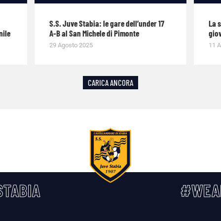
S.S. Juve Stabia: le gare dell’under 17
La 
nile
A-B al San Michele di Pimonte
giov
29 Agosto 2025
11 A
CARICA ANCORA
TABIA
#WEA