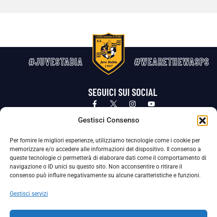
#JUVESTABIA
#WEARETHEWASPS
SEGUICI SUI SOCIAL
Privacy Policy
Cookie Policy
Termini e condizioni generali
Gestisci Consenso
Per fornire le migliori esperienze, utilizziamo tecnologie come i cookie per
La Società ha nominato il Responsabile della Protezione dei Dati Personali (DPO), figura specializzata che vigila sulle modalità
memorizzare e/o accedere alle informazioni del dispositivo. Il consenso a
adottate dalla nostra Società per tutelare i Suoi dati personali.
queste tecnologie ci permetterà di elaborare dati come il comportamento di
navigazione o ID unici su questo sito. Non acconsentire o ritirare il
Per contattare il DPO può scrivere a
consenso può influire negativamente su alcune caratteristiche e funzioni.
dpo@ssjuvestabia.it
Gestisci servizi
Può contattare sempre
dpo@ssjuvestabia.it