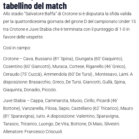
tabellino del match
Allo stadio “Salvatore Baffa” di Crotone si è disputata la sfida valida
per la quattordicesima giornata del girone D del campionato Under 15
tra Crotone e Juve Stabia che è terminata con il punteggio di 1-0 in
favore delle vespette.
Così in campo:
Crotone – Cava, Bussano (81′ Spina), Giungata (60′ Giaquinto),
Cosentino (60′ Giancotti), Muraca, Cortese, Riganello (46′ Greco),
Ceraudo (75′ Cuccà), Ammendola (60′ De Tursi) , Montesavo, Lami. A
disposizione: Brasacchio, Greco, De Tursi, Giancotti, Gullà, Spina,
Giaquinta, Donadio, Piccolo.
Juve Stabia – Cappa, Cammarota, Muoio, Cirillo, Picardi (46′
Bottone), Vanzanella, Filosa, Sapio, Castellano (62′ Tricarico), Mauro
(81′ Sparavigna), Iurio. A disposizione: Valentino, Sparavigna,
Tarasco, Tricarico, Luongo, De Vita, Bottone, Di Maio, Silvestri.
Allenatore: Francesco Criscuoli