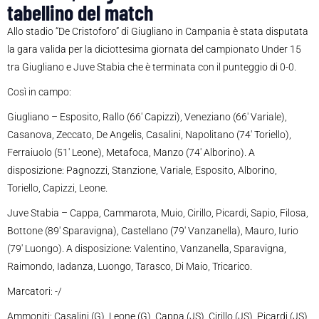
tabellino del match
Allo stadio “De Cristoforo” di Giugliano in Campania è stata disputata
la gara valida per la diciottesima giornata del campionato Under 15
tra Giugliano e Juve Stabia che è terminata con il punteggio di 0-0.
Così in campo:
Giugliano – Esposito, Rallo (66′ Capizzi), Veneziano (66′ Variale),
Casanova, Zeccato, De Angelis, Casalini, Napolitano (74′ Toriello),
Ferraiuolo (51′ Leone), Metafoca, Manzo (74′ Alborino). A
disposizione: Pagnozzi, Stanzione, Variale, Esposito, Alborino,
Toriello, Capizzi, Leone.
Juve Stabia – Cappa, Cammarota, Muio, Cirillo, Picardi, Sapio, Filosa,
Bottone (89′ Sparavigna), Castellano (79′ Vanzanella), Mauro, Iurio
(79′ Luongo). A disposizione: Valentino, Vanzanella, Sparavigna,
Raimondo, Iadanza, Luongo, Tarasco, Di Maio, Tricarico.
Marcatori: -/
Ammoniti: Casalini (G), Leone (G), Cappa (JS), Cirillo (JS), Picardi (JS),