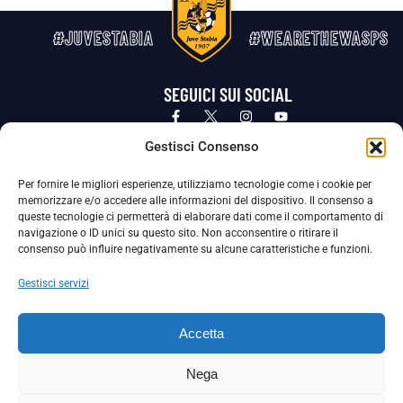
#JUVESTABIA
#WEARETHEWASPS
SEGUICI SUI SOCIAL
Privacy Policy
Cookie Policy
Termini e condizioni generali
Gestisci Consenso
Per fornire le migliori esperienze, utilizziamo tecnologie come i cookie per
La Società ha nominato il Responsabile della Protezione dei Dati Personali (DPO), figura specializzata che vigila sulle modalità
memorizzare e/o accedere alle informazioni del dispositivo. Il consenso a
adottate dalla nostra Società per tutelare i Suoi dati personali.
queste tecnologie ci permetterà di elaborare dati come il comportamento di
navigazione o ID unici su questo sito. Non acconsentire o ritirare il
Per contattare il DPO può scrivere a
consenso può influire negativamente su alcune caratteristiche e funzioni.
dpo@ssjuvestabia.it
Gestisci servizi
Può contattare sempre
dpo@ssjuvestabia.it
Accetta
anche per quanto riguarda la normativa vigente in materia di Whistleblowing.
Nega
La Società ha inoltre adottato un proprio Codice Etico, consultabile al seguente link: