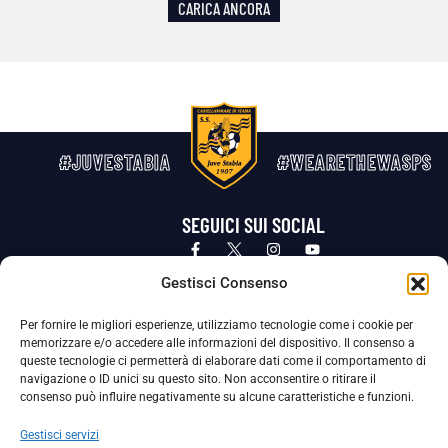
CARICA ANCORA
#JUVESTABIA
#WEARETHEWASPS
SEGUICI SUI SOCIAL
Privacy Policy
Cookie Policy
Termini e condizioni generali
Gestisci Consenso
Per fornire le migliori esperienze, utilizziamo tecnologie come i cookie per
La Società ha nominato il Responsabile della Protezione dei Dati Personali (DPO), figura specializzata che vigila sulle modalità
memorizzare e/o accedere alle informazioni del dispositivo. Il consenso a
adottate dalla nostra Società per tutelare i Suoi dati personali.
queste tecnologie ci permetterà di elaborare dati come il comportamento di
navigazione o ID unici su questo sito. Non acconsentire o ritirare il
Per contattare il DPO può scrivere a
consenso può influire negativamente su alcune caratteristiche e funzioni.
dpo@ssjuvestabia.it
Gestisci servizi