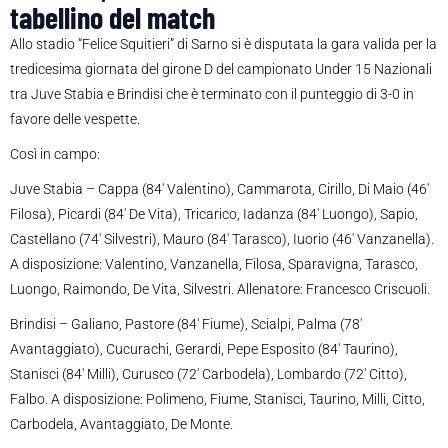
tabellino del match
Allo stadio “Felice Squitieri” di Sarno si è disputata la gara valida per la
tredicesima giornata del girone D del campionato Under 15 Nazionali
tra Juve Stabia e Brindisi che è terminato con il punteggio di 3-0 in
favore delle vespette.
Così in campo:
Juve Stabia – Cappa (84′ Valentino), Cammarota, Cirillo, Di Maio (46′
Filosa), Picardi (84′ De Vita), Tricarico, Iadanza (84′ Luongo), Sapio,
Castellano (74′ Silvestri), Mauro (84′ Tarasco), Iuorio (46′ Vanzanella).
A disposizione: Valentino, Vanzanella, Filosa, Sparavigna, Tarasco,
Luongo, Raimondo, De Vita, Silvestri. Allenatore: Francesco Criscuoli.
Brindisi – Galiano, Pastore (84′ Fiume), Scialpi, Palma (78′
Avantaggiato), Cucurachi, Gerardi, Pepe Esposito (84′ Taurino),
Stanisci (84′ Milli), Curusco (72′ Carbodela), Lombardo (72′ Citto),
Falbo. A disposizione: Polimeno, Fiume, Stanisci, Taurino, Milli, Citto,
Carbodela, Avantaggiato, De Monte.