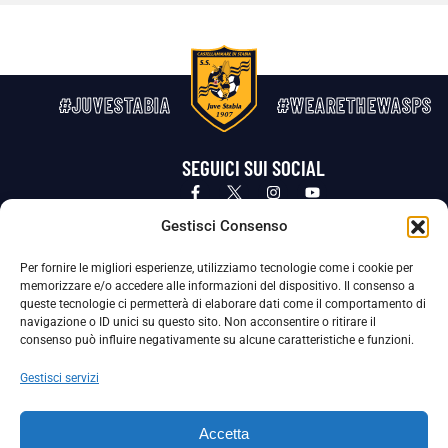
#JUVESTABIA
#WEARETHEWASPS
SEGUICI SUI SOCIAL
Privacy Policy
Cookie Policy
Termini e condizioni generali
Gestisci Consenso
Per fornire le migliori esperienze, utilizziamo tecnologie come i cookie per
La Società ha nominato il Responsabile della Protezione dei Dati Personali (DPO), figura specializzata che vigila sulle modalità
memorizzare e/o accedere alle informazioni del dispositivo. Il consenso a
adottate dalla nostra Società per tutelare i Suoi dati personali.
queste tecnologie ci permetterà di elaborare dati come il comportamento di
navigazione o ID unici su questo sito. Non acconsentire o ritirare il
Per contattare il DPO può scrivere a
consenso può influire negativamente su alcune caratteristiche e funzioni.
dpo@ssjuvestabia.it
Gestisci servizi
Può contattare sempre
dpo@ssjuvestabia.it
Accetta
anche per quanto riguarda la normativa vigente in materia di Whistleblowing.