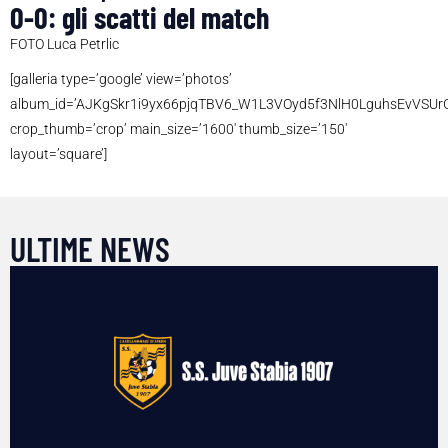
0-0: gli scatti del match
FOTO Luca Petrlic
[galleria type=’google’ view=’photos’
album_id=’AJKgSkr1i9yx66pjqTBV6_W1L3VOyd5f3NlH0LguhsEvVSUr
crop_thumb=’crop’ main_size=’1600′ thumb_size=’150′
layout=’square’]
ULTIME NEWS