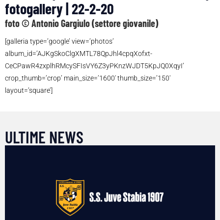
fotogallery | 22-2-20
foto © Antonio Gargiulo (settore giovanile)
[galleria type=’google’ view=’photos’
album_id=’AJKgSkoClgXMTL78QpJhl4cpqXofxt-
CeCPawR4zxplhRMcySFIsVY6Z3yPKnzWJDT5KpJQ0XqyI’
crop_thumb=’crop’ main_size=’1600′ thumb_size=’150′
layout=’square’]
ULTIME NEWS