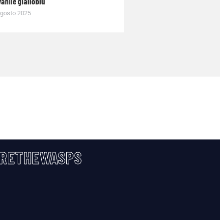
anile gialloblù
gosto 2025
RETHEWASPS