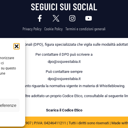
SEGUICI SUI SOCIAL
Privacy Policy
Cookie Policy
Termini e condizioni generali
 dei Dati Personali (DPO), figura specializzata che vigila sulle modalità adottate 
Per contattare il DPO può scrivere a
emorizzare
dpo@ssjuvestabia.it
 ci
i su questo
Può contattare sempre
cune
dpo@ssjuvestabia.it
anche per quanto riguarda la normativa vigente in materia di Whistleblowing.
a Società ha inoltre adottato un proprio Codice Etico, consultabile al seguente lin
referenze
Scarica il Codice Etico
JUVE STABIA 1907 | P.IVA: 04246411211 | Tutti i diritti sono riservati | Made wit