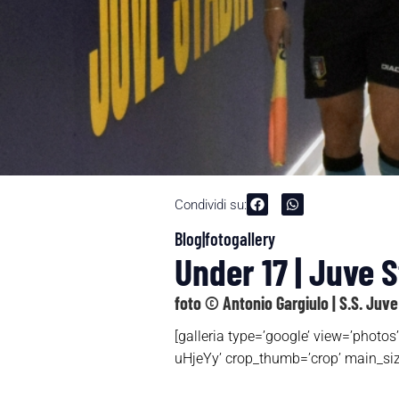
Condividi su:
Blog|fotogallery
Under 17 | Juve S
foto © Antonio Gargiulo | S.S. Juve
[galleria type=’google’ view=’p
uHjeYy’ crop_thumb=’crop’ main_siz