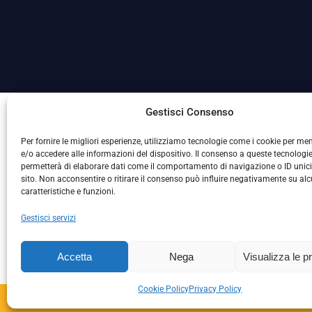
La Società ha nominato il Responsabile della Protezione
Gestisci Consenso
Per fornire le migliori esperienze, utilizziamo tecnologie come i cookie per m
e/o accedere alle informazioni del dispositivo. Il consenso a queste tecnologie
permetterà di elaborare dati come il comportamento di navigazione o ID unic
sito. Non acconsentire o ritirare il consenso può influire negativamente su al
caratteristiche e funzioni.
Gestisci servizi
L
Accetta
Nega
Visualizza le p
Cookie Policy
Privacy Policy
Copyright © 2024 – S.S. 