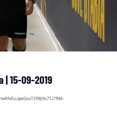
a | 15-09-2019
d-khwRfvEoJgwQvuTZR8j9o7TJ7fNA-