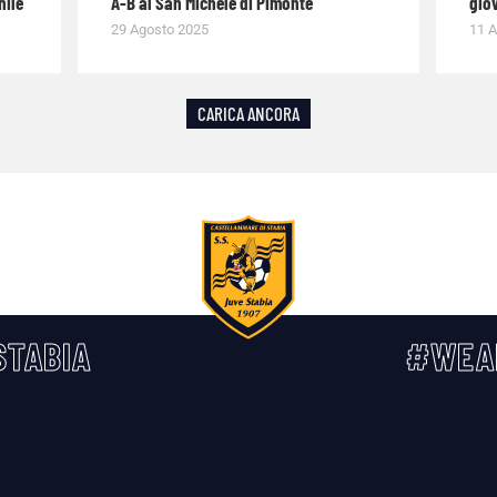
nile
A-B al San Michele di Pimonte
giov
29 Agosto 2025
11 A
CARICA ANCORA
TABIA
#WEA