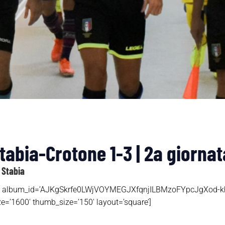
tabia-Crotone 1-3 | 2a giornat
 Stabia
hotos’ album_id=’AJKgSkrfe0LWjVOYMEGJXfqnjILBMzoFYpcJgXo
e=’1600′ thumb_size=’150′ layout=’square’]