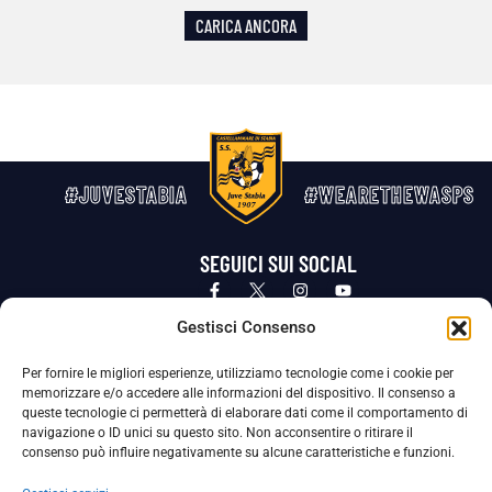
CARICA ANCORA
#JUVESTABIA
#WEARETHEWASPS
SEGUICI SUI SOCIAL
Privacy Policy
Cookie Policy
Termini e condizioni generali
Gestisci Consenso
Per fornire le migliori esperienze, utilizziamo tecnologie come i cookie per
La Società ha nominato il Responsabile della Protezione dei Dati Personali (DPO), figura specializzata che vigila sulle modalità
memorizzare e/o accedere alle informazioni del dispositivo. Il consenso a
adottate dalla nostra Società per tutelare i Suoi dati personali.
queste tecnologie ci permetterà di elaborare dati come il comportamento di
navigazione o ID unici su questo sito. Non acconsentire o ritirare il
Per contattare il DPO può scrivere a
consenso può influire negativamente su alcune caratteristiche e funzioni.
dpo@ssjuvestabia.it