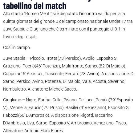
tabellino del match
Allo stadio “Romeo Menti” si è disputato l’incontro valido per la la
quinta giornata del gironde D del campionato nazionale Under 17 tra
Juve Stabia e Giugliano che è terminato con il punteggio di 3-1 in
favore degli ospiti.
Così in campo:
Juve Stabia – Piccolo, Trotta(73′ Persico), Avolio, Esposito S.
Graziano, Poerio(46′ Potenza), Malafronte, Stanco(82′ Di Maiolo),
Coppola(46′ Acosta) , Trascente, Ferraro(73′ Avino). A disposizione: Di
Sarno, Persico, Avino, Potenza, Di Maiolo, Vaia, Acosta, Severino,
Nambuletto. Allenatore: Michele Sacco.
Giugliano – Nigro, Farina, Cella, Pisano, De Luca, Panico(79′ Esposito
V.), Mennella, Faucio( 79′ Prisco), Basile(79′ Veneziano), Esposito G.,
Fabozzi(60′ D’Ambrosio). A disposizione: Rigotti, Iaccarino,
D’Ambrosio, Uva, Sarpo, Esposito V. Ambrosino, Veneziano, Pisco.
Allenatore: Antonio Floro Flores.