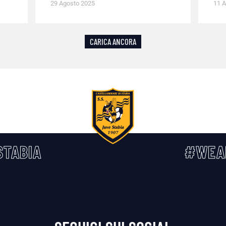
29 Agosto 2025
11 A
CARICA ANCORA
TABIA
#WEA