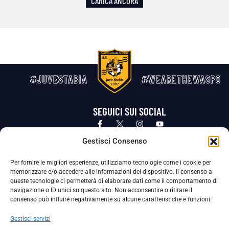
CARICA ANCORA
#JUVESTABIA
#WEARETHEWASPS
SEGUICI SUI SOCIAL
Privacy Policy
Cookie Policy
Termini e condizioni generali
Gestisci Consenso
Per fornire le migliori esperienze, utilizziamo tecnologie come i cookie per
La Società ha nominato il Responsabile della Protezione dei Dati Personali (DPO), figura specializzata che vigila sulle modalità
memorizzare e/o accedere alle informazioni del dispositivo. Il consenso a
adottate dalla nostra Società per tutelare i Suoi dati personali.
queste tecnologie ci permetterà di elaborare dati come il comportamento di
navigazione o ID unici su questo sito. Non acconsentire o ritirare il
Per contattare il DPO può scrivere a
consenso può influire negativamente su alcune caratteristiche e funzioni.
dpo@ssjuvestabia.it
Gestisci servizi
Può contattare sempre