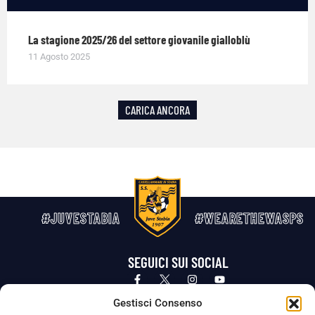
La stagione 2025/26 del settore giovanile gialloblù
11 Agosto 2025
CARICA ANCORA
#JUVESTABIA
#WEARETHEWASPS
SEGUICI SUI SOCIAL
Privacy Policy
Cookie Policy
Termini e condizioni generali
Gestisci Consenso