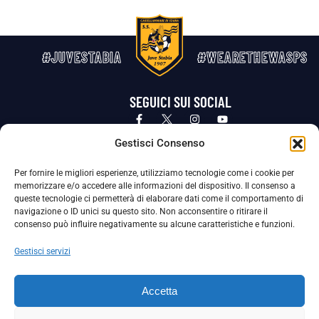
#JUVESTABIA
#WEARETHEWASPS
SEGUICI SUI SOCIAL
Privacy Policy
Cookie Policy
Termini e condizioni generali
Gestisci Consenso
Per fornire le migliori esperienze, utilizziamo tecnologie come i cookie per
La Società ha nominato il Responsabile della Protezione dei Dati Personali (DPO), figura specializzata che vigila sulle modalità
memorizzare e/o accedere alle informazioni del dispositivo. Il consenso a
adottate dalla nostra Società per tutelare i Suoi dati personali.
queste tecnologie ci permetterà di elaborare dati come il comportamento di
navigazione o ID unici su questo sito. Non acconsentire o ritirare il
Per contattare il DPO può scrivere a
consenso può influire negativamente su alcune caratteristiche e funzioni.
dpo@ssjuvestabia.it
Gestisci servizi
Può contattare sempre
dpo@ssjuvestabia.it
Accetta
anche per quanto riguarda la normativa vigente in materia di Whistleblowing.