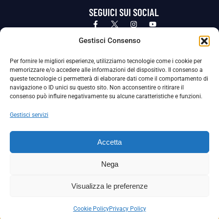
SEGUICI SUI SOCIAL
Privacy Policy
Cookie Policy
Termini e condizioni generali
Gestisci Consenso
Per fornire le migliori esperienze, utilizziamo tecnologie come i cookie per
La Società ha nominato il Responsabile della Protezione dei Dati Personali (DPO), figura specializzata che vigila sulle modalità
memorizzare e/o accedere alle informazioni del dispositivo. Il consenso a
adottate dalla nostra Società per tutelare i Suoi dati personali.
queste tecnologie ci permetterà di elaborare dati come il comportamento di
navigazione o ID unici su questo sito. Non acconsentire o ritirare il
Per contattare il DPO può scrivere a
consenso può influire negativamente su alcune caratteristiche e funzioni.
dpo@ssjuvestabia.it
Gestisci servizi
Può contattare sempre
dpo@ssjuvestabia.it
Accetta
anche per quanto riguarda la normativa vigente in materia di Whistleblowing.
Nega
La Società ha inoltre adottato un proprio Codice Etico, consultabile al seguente link:
Visualizza le preferenze
Scarica il Codice Etico
Cookie Policy
Privacy Policy
Copyright © 2024 – S.S. JUVE STABIA 1907 | P.IVA: 04246411211 | Tutti i diritti sono riservati | Made with
by
Rossi Web Media