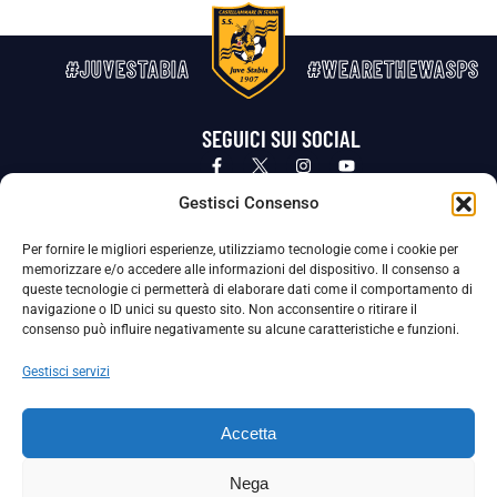
#JUVESTABIA
#WEARETHEWASPS
SEGUICI SUI SOCIAL
Privacy Policy
Cookie Policy
Termini e condizioni generali
Gestisci Consenso
Per fornire le migliori esperienze, utilizziamo tecnologie come i cookie per
La Società ha nominato il Responsabile della Protezione dei Dati Personali (DPO), figura specializzata che vigila sulle modalità
memorizzare e/o accedere alle informazioni del dispositivo. Il consenso a
adottate dalla nostra Società per tutelare i Suoi dati personali.
queste tecnologie ci permetterà di elaborare dati come il comportamento di
navigazione o ID unici su questo sito. Non acconsentire o ritirare il
Per contattare il DPO può scrivere a
consenso può influire negativamente su alcune caratteristiche e funzioni.
dpo@ssjuvestabia.it
Gestisci servizi
Può contattare sempre
dpo@ssjuvestabia.it
Accetta
anche per quanto riguarda la normativa vigente in materia di Whistleblowing.
Nega
La Società ha inoltre adottato un proprio Codice Etico, consultabile al seguente link: