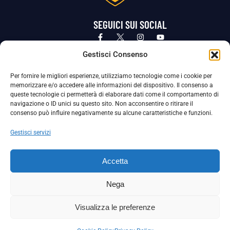
SEGUICI SUI SOCIAL
Privacy Policy
Cookie Policy
Termini e condizioni generali
Gestisci Consenso
Per fornire le migliori esperienze, utilizziamo tecnologie come i cookie per
La Società ha nominato il Responsabile della Protezione dei Dati Personali (DPO), figura specializzata che vigila sulle modalità
memorizzare e/o accedere alle informazioni del dispositivo. Il consenso a
adottate dalla nostra Società per tutelare i Suoi dati personali.
queste tecnologie ci permetterà di elaborare dati come il comportamento di
navigazione o ID unici su questo sito. Non acconsentire o ritirare il
Per contattare il DPO può scrivere a
consenso può influire negativamente su alcune caratteristiche e funzioni.
dpo@ssjuvestabia.it
Gestisci servizi
Può contattare sempre
dpo@ssjuvestabia.it
Accetta
anche per quanto riguarda la normativa vigente in materia di Whistleblowing.
Nega
La Società ha inoltre adottato un proprio Codice Etico, consultabile al seguente link:
Visualizza le preferenze
Scarica il Codice Etico