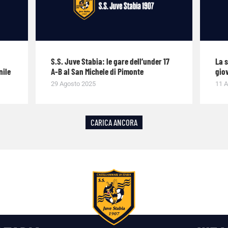
S.S. Juve Stabia: le gare dell’under 17
La 
nile
A-B al San Michele di Pimonte
giov
29 Agosto 2025
11 A
CARICA ANCORA