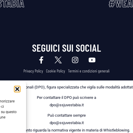
TABIA
#WEA
SEGUICI SUI SOCIAL
Privacy Policy
Cookie Policy
Termini e condizioni generali
 dei Dati Personali (DPO), figura specializzata che vigila sulle modalità adottate 
Per contattare il DPO può scrivere a
emorizzare
dpo@ssjuvestabia.it
 ci
i su questo
Può contattare sempre
cune
dpo@ssjuvestabia.it
anche per quanto riguarda la normativa vigente in materia di Whistleblowing.