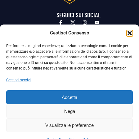
SEGUICI SUI SOCIAL
Privacy Policy
Cookie Policy
Termini e condizioni generali
Gestisci Consenso
Per fornire le migliori esperienze, utilizziamo tecnologie come i cookie per
La Società ha nominato il Responsabile della Protezione dei Dati Personali (DPO), figura specializzata che vigila sulle modalità
memorizzare e/o accedere alle informazioni del dispositivo. Il consenso a
adottate dalla nostra Società per tutelare i Suoi dati personali.
queste tecnologie ci permetterà di elaborare dati come il comportamento di
navigazione o ID unici su questo sito. Non acconsentire o ritirare il
Per contattare il DPO può scrivere a
consenso può influire negativamente su alcune caratteristiche e funzioni.
dpo@ssjuvestabia.it
Gestisci servizi
Può contattare sempre
dpo@ssjuvestabia.it
Accetta
anche per quanto riguarda la normativa vigente in materia di Whistleblowing.
Nega
La Società ha inoltre adottato un proprio Codice Etico, consultabile al seguente link:
Visualizza le preferenze
Scarica il Codice Etico