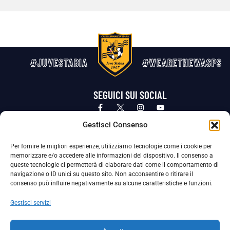
#JUVESTABIA
#WEARETHEWASPS
SEGUICI SUI SOCIAL
Privacy Policy
Cookie Policy
Termini e condizioni generali
Gestisci Consenso
Per fornire le migliori esperienze, utilizziamo tecnologie come i cookie per
La Società ha nominato il Responsabile della Protezione dei Dati Personali (DPO), figura specializzata che vigila sulle modalità
memorizzare e/o accedere alle informazioni del dispositivo. Il consenso a
adottate dalla nostra Società per tutelare i Suoi dati personali.
queste tecnologie ci permetterà di elaborare dati come il comportamento di
navigazione o ID unici su questo sito. Non acconsentire o ritirare il
Per contattare il DPO può scrivere a
consenso può influire negativamente su alcune caratteristiche e funzioni.
dpo@ssjuvestabia.it
Gestisci servizi
Può contattare sempre
dpo@ssjuvestabia.it