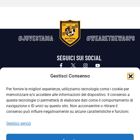
#JUVESTABIA
#WEARETHEWASPS
SEGUICI SUI SOCIAL
Privacy Policy
Cookie Policy
Termini e condizioni generali
Gestisci Consenso
Per fornire le migliori esperienze, utilizziamo tecnologie come i cookie per
La Società ha nominato il Responsabile della Protezione dei Dati Personali (DPO), figura specializzata che vigila sulle modalità
memorizzare e/o accedere alle informazioni del dispositivo. Il consenso a
adottate dalla nostra Società per tutelare i Suoi dati personali.
queste tecnologie ci permetterà di elaborare dati come il comportamento di
navigazione o ID unici su questo sito. Non acconsentire o ritirare il
Per contattare il DPO può scrivere a
consenso può influire negativamente su alcune caratteristiche e funzioni.
dpo@ssjuvestabia.it
Gestisci servizi
Può contattare sempre
dpo@ssjuvestabia.it