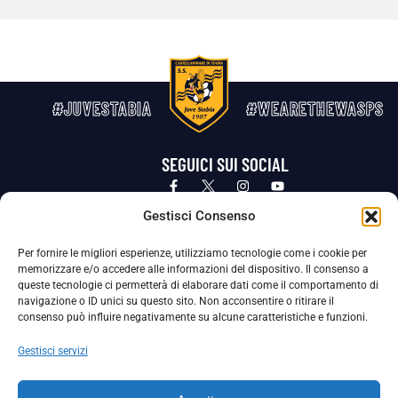
#JUVESTABIA
#WEARETHEWASPS
SEGUICI SUI SOCIAL
Privacy Policy
Cookie Policy
Termini e condizioni generali
Gestisci Consenso
Per fornire le migliori esperienze, utilizziamo tecnologie come i cookie per
La Società ha nominato il Responsabile della Protezione dei Dati Personali (DPO), figura specializzata che vigila sulle modalità
memorizzare e/o accedere alle informazioni del dispositivo. Il consenso a
adottate dalla nostra Società per tutelare i Suoi dati personali.
queste tecnologie ci permetterà di elaborare dati come il comportamento di
navigazione o ID unici su questo sito. Non acconsentire o ritirare il
Per contattare il DPO può scrivere a
consenso può influire negativamente su alcune caratteristiche e funzioni.
dpo@ssjuvestabia.it
Gestisci servizi
Può contattare sempre
dpo@ssjuvestabia.it