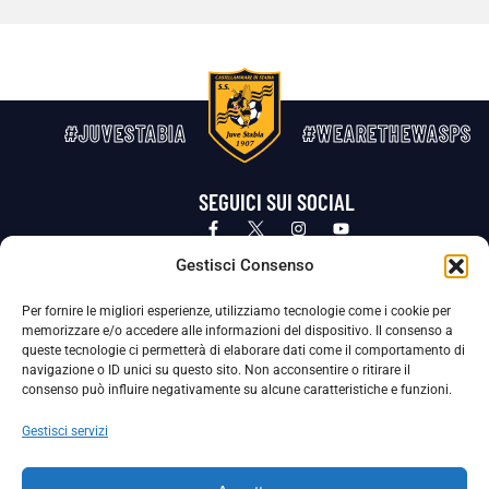
#JUVESTABIA
#WEARETHEWASPS
SEGUICI SUI SOCIAL
Privacy Policy
Cookie Policy
Termini e condizioni generali
Gestisci Consenso
Per fornire le migliori esperienze, utilizziamo tecnologie come i cookie per
La Società ha nominato il Responsabile della Protezione dei Dati Personali (DPO), figura specializzata che vigila sulle modalità
memorizzare e/o accedere alle informazioni del dispositivo. Il consenso a
adottate dalla nostra Società per tutelare i Suoi dati personali.
queste tecnologie ci permetterà di elaborare dati come il comportamento di
navigazione o ID unici su questo sito. Non acconsentire o ritirare il
Per contattare il DPO può scrivere a
consenso può influire negativamente su alcune caratteristiche e funzioni.
dpo@ssjuvestabia.it
Gestisci servizi
Può contattare sempre
dpo@ssjuvestabia.it