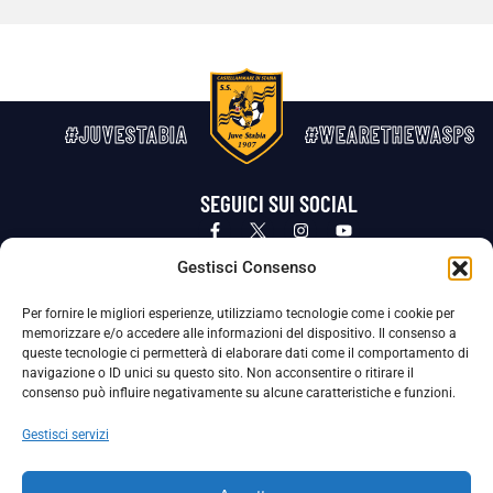
#JUVESTABIA
#WEARETHEWASPS
SEGUICI SUI SOCIAL
Privacy Policy
Cookie Policy
Termini e condizioni generali
Gestisci Consenso
Per fornire le migliori esperienze, utilizziamo tecnologie come i cookie per
La Società ha nominato il Responsabile della Protezione dei Dati Personali (DPO), figura specializzata che vigila sulle modalità
memorizzare e/o accedere alle informazioni del dispositivo. Il consenso a
adottate dalla nostra Società per tutelare i Suoi dati personali.
queste tecnologie ci permetterà di elaborare dati come il comportamento di
navigazione o ID unici su questo sito. Non acconsentire o ritirare il
Per contattare il DPO può scrivere a
consenso può influire negativamente su alcune caratteristiche e funzioni.
dpo@ssjuvestabia.it
Gestisci servizi
Può contattare sempre
dpo@ssjuvestabia.it