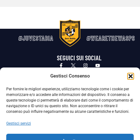
#JUVESTABIA
#WEARETHEWASPS
SEGUICI SUI SOCIAL
Privacy Policy
Cookie Policy
Termini e condizioni generali
Gestisci Consenso
Per fornire le migliori esperienze, utilizziamo tecnologie come i cookie per
La Società ha nominato il Responsabile della Protezione dei Dati Personali (DPO), figura specializzata che vigila sulle modalità
memorizzare e/o accedere alle informazioni del dispositivo. Il consenso a
adottate dalla nostra Società per tutelare i Suoi dati personali.
queste tecnologie ci permetterà di elaborare dati come il comportamento di
navigazione o ID unici su questo sito. Non acconsentire o ritirare il
Per contattare il DPO può scrivere a
consenso può influire negativamente su alcune caratteristiche e funzioni.
dpo@ssjuvestabia.it
Gestisci servizi
Può contattare sempre
dpo@ssjuvestabia.it