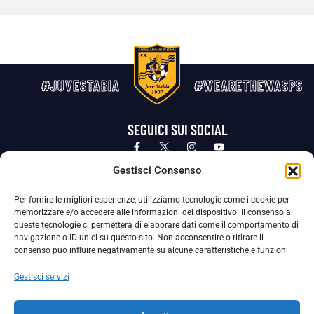
#JUVESTABIA
#WEARETHEWASPS
SEGUICI SUI SOCIAL
Privacy Policy
Cookie Policy
Termini e condizioni generali
Gestisci Consenso
Per fornire le migliori esperienze, utilizziamo tecnologie come i cookie per
La Società ha nominato il Responsabile della Protezione dei Dati Personali (DPO), figura specializzata che vigila sulle modalità
memorizzare e/o accedere alle informazioni del dispositivo. Il consenso a
adottate dalla nostra Società per tutelare i Suoi dati personali.
queste tecnologie ci permetterà di elaborare dati come il comportamento di
navigazione o ID unici su questo sito. Non acconsentire o ritirare il
Per contattare il DPO può scrivere a
consenso può influire negativamente su alcune caratteristiche e funzioni.
dpo@ssjuvestabia.it
Gestisci servizi
Può contattare sempre
dpo@ssjuvestabia.it