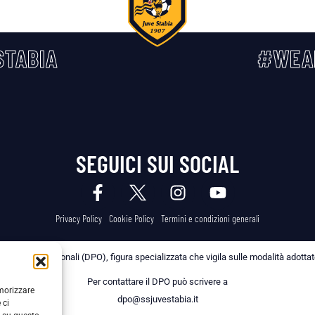
TABIA
#WEA
SEGUICI SUI SOCIAL
Privacy Policy
Cookie Policy
Termini e condizioni generali
 dei Dati Personali (DPO), figura specializzata che vigila sulle modalità adottate 
Per contattare il DPO può scrivere a
emorizzare
dpo@ssjuvestabia.it
 ci