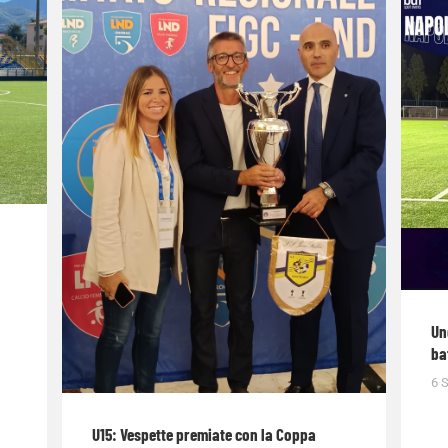
Un
ba
6 
U15: Vespette premiate con la Coppa