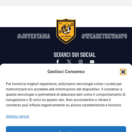
#JUVESTABIA
#WEARETHEWASPS
SEGUICI SUI SOCIAL
Privacy Policy
Cookie Policy
Termini e condizioni generali
Gestisci Consenso
Per fornire le migliori esperienze, utilizziamo tecnologie come i cookie per
La Società ha nominato il Responsabile della Protezione dei Dati Personali (DPO), figura specializzata che vigila sulle modalità
memorizzare e/o accedere alle informazioni del dispositivo. Il consenso a
adottate dalla nostra Società per tutelare i Suoi dati personali.
queste tecnologie ci permetterà di elaborare dati come il comportamento di
navigazione o ID unici su questo sito. Non acconsentire o ritirare il
Per contattare il DPO può scrivere a
consenso può influire negativamente su alcune caratteristiche e funzioni.
dpo@ssjuvestabia.it
Gestisci servizi
Può contattare sempre
dpo@ssjuvestabia.it