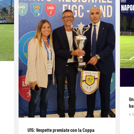
Un
ba
6 
U15: Vespette premiate con la Coppa