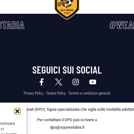
TABIA
#WEA
SEGUICI SUI SOCIAL
Privacy Policy
Cookie Policy
Termini e condizioni generali
 dei Dati Personali (DPO), figura specializzata che vigila sulle modalità adottate 
Per contattare il DPO può scrivere a
emorizzare
dpo@ssjuvestabia.it
 ci