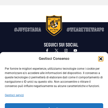
#JUVESTABIA
#WEARETHEWASPS
SEGUICI SUI SOCIAL
Privacy Policy
Cookie Policy
Termini e condizioni generali
Gestisci Consenso
Per fornire le migliori esperienze, utilizziamo tecnologie come i cookie per
La Società ha nominato il Responsabile della Protezione dei Dati Personali (DPO), figura specializzata che vigila sulle modalità
memorizzare e/o accedere alle informazioni del dispositivo. Il consenso a
adottate dalla nostra Società per tutelare i Suoi dati personali.
queste tecnologie ci permetterà di elaborare dati come il comportamento di
navigazione o ID unici su questo sito. Non acconsentire o ritirare il
Per contattare il DPO può scrivere a
consenso può influire negativamente su alcune caratteristiche e funzioni.
dpo@ssjuvestabia.it
Gestisci servizi
Può contattare sempre
dpo@ssjuvestabia.it