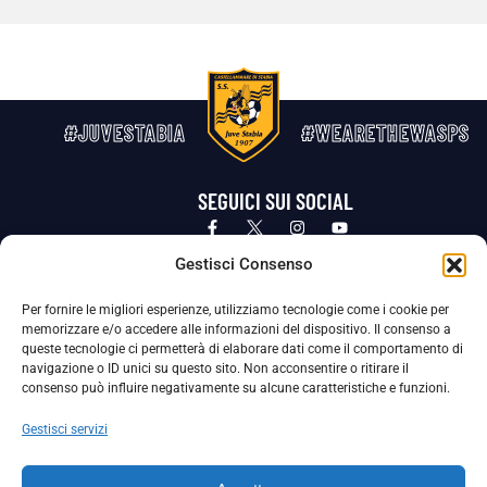
#JUVESTABIA
#WEARETHEWASPS
SEGUICI SUI SOCIAL
Privacy Policy
Cookie Policy
Termini e condizioni generali
Gestisci Consenso
Per fornire le migliori esperienze, utilizziamo tecnologie come i cookie per
La Società ha nominato il Responsabile della Protezione dei Dati Personali (DPO), figura specializzata che vigila sulle modalità
memorizzare e/o accedere alle informazioni del dispositivo. Il consenso a
adottate dalla nostra Società per tutelare i Suoi dati personali.
queste tecnologie ci permetterà di elaborare dati come il comportamento di
navigazione o ID unici su questo sito. Non acconsentire o ritirare il
Per contattare il DPO può scrivere a
consenso può influire negativamente su alcune caratteristiche e funzioni.
dpo@ssjuvestabia.it
Gestisci servizi
Può contattare sempre
dpo@ssjuvestabia.it