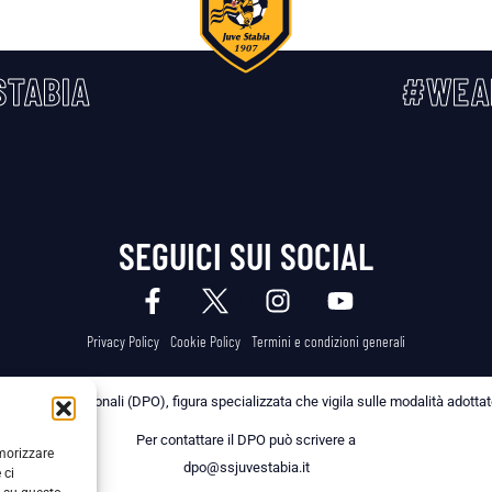
TABIA
#WEA
SEGUICI SUI SOCIAL
Privacy Policy
Cookie Policy
Termini e condizioni generali
 dei Dati Personali (DPO), figura specializzata che vigila sulle modalità adottate 
Per contattare il DPO può scrivere a
emorizzare
dpo@ssjuvestabia.it
 ci