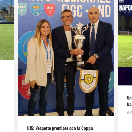
Un
ba
6 
U15: Vespette premiate con la Coppa