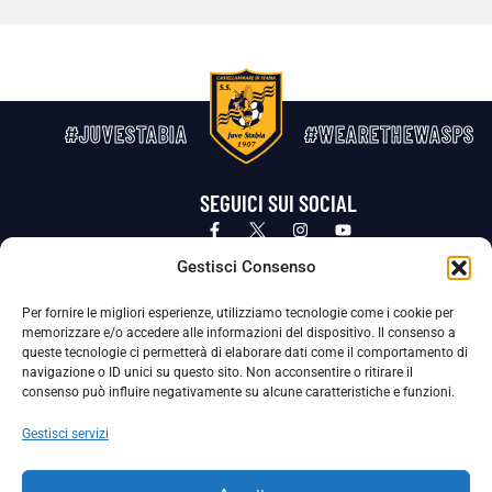
#JUVESTABIA
#WEARETHEWASPS
SEGUICI SUI SOCIAL
Privacy Policy
Cookie Policy
Termini e condizioni generali
Gestisci Consenso
Per fornire le migliori esperienze, utilizziamo tecnologie come i cookie per
La Società ha nominato il Responsabile della Protezione dei Dati Personali (DPO), figura specializzata che vigila sulle modalità
memorizzare e/o accedere alle informazioni del dispositivo. Il consenso a
adottate dalla nostra Società per tutelare i Suoi dati personali.
queste tecnologie ci permetterà di elaborare dati come il comportamento di
navigazione o ID unici su questo sito. Non acconsentire o ritirare il
Per contattare il DPO può scrivere a
consenso può influire negativamente su alcune caratteristiche e funzioni.
dpo@ssjuvestabia.it
Gestisci servizi
Può contattare sempre
dpo@ssjuvestabia.it