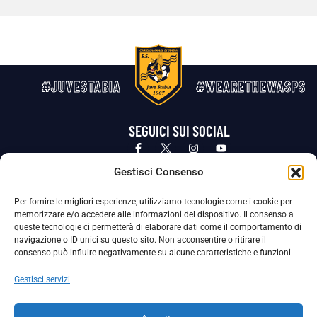
#JUVESTABIA
#WEARETHEWASPS
SEGUICI SUI SOCIAL
Privacy Policy
Cookie Policy
Termini e condizioni generali
Gestisci Consenso
Per fornire le migliori esperienze, utilizziamo tecnologie come i cookie per
La Società ha nominato il Responsabile della Protezione dei Dati Personali (DPO), figura specializzata che vigila sulle modalità
memorizzare e/o accedere alle informazioni del dispositivo. Il consenso a
adottate dalla nostra Società per tutelare i Suoi dati personali.
queste tecnologie ci permetterà di elaborare dati come il comportamento di
navigazione o ID unici su questo sito. Non acconsentire o ritirare il
Per contattare il DPO può scrivere a
consenso può influire negativamente su alcune caratteristiche e funzioni.
dpo@ssjuvestabia.it
Gestisci servizi
Può contattare sempre
dpo@ssjuvestabia.it