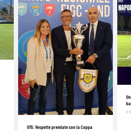
Un
ba
6 
U15: Vespette premiate con la Coppa