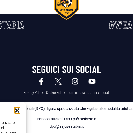
TABIA
#WEA
SEGUICI SUI SOCIAL
Privacy Policy
Cookie Policy
Termini e condizioni generali
 dei Dati Personali (DPO), figura specializzata che vigila sulle modalità adottate 
Per contattare il DPO può scrivere a
emorizzare
dpo@ssjuvestabia.it
 ci