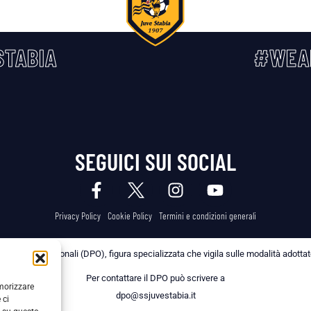
TABIA
#WEA
SEGUICI SUI SOCIAL
Privacy Policy
Cookie Policy
Termini e condizioni generali
 dei Dati Personali (DPO), figura specializzata che vigila sulle modalità adottate 
Per contattare il DPO può scrivere a
emorizzare
dpo@ssjuvestabia.it
 ci