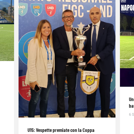
Un
ba
6 
U15: Vespette premiate con la Coppa