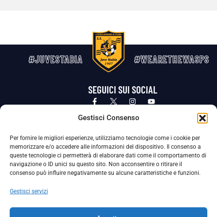
#JUVESTABIA
#WEARETHEWASPS
SEGUICI SUI SOCIAL
Privacy Policy
Cookie Policy
Termini e condizioni generali
Gestisci Consenso
Per fornire le migliori esperienze, utilizziamo tecnologie come i cookie per
La Società ha nominato il Responsabile della Protezione dei Dati Personali (DPO), figura specializzata che vigila sulle modalità
memorizzare e/o accedere alle informazioni del dispositivo. Il consenso a
adottate dalla nostra Società per tutelare i Suoi dati personali.
queste tecnologie ci permetterà di elaborare dati come il comportamento di
navigazione o ID unici su questo sito. Non acconsentire o ritirare il
Per contattare il DPO può scrivere a
consenso può influire negativamente su alcune caratteristiche e funzioni.
dpo@ssjuvestabia.it
Gestisci servizi
Può contattare sempre
dpo@ssjuvestabia.it